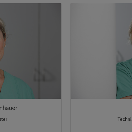
enhauer
ster
Techni