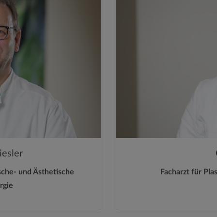
esler
ische- und Ästhetische
Facharzt für Pla
rgie