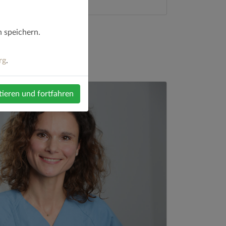
h speichern.
rg
.
tieren und fortfahren