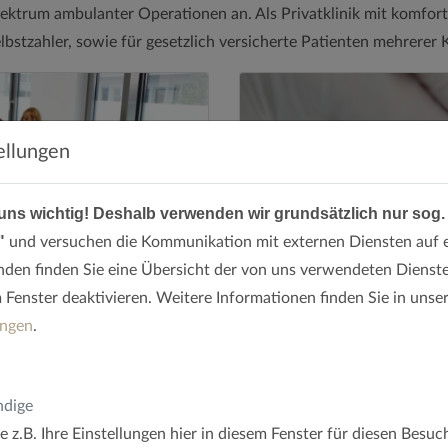
 Spektrum ambulanter Operationen an. Als Privatklinik mit komfo
elbstzahler, sowie für gesetzlich versicherte Patienten mehrerer
ellungen
 uns wichtig!
Deshalb verwenden wir grundsätzlich nur sog.
"
und versuchen die Kommunikation mit externen Diensten auf 
nden finden Sie eine Übersicht der von uns verwendeten Dienste
em Fenster deaktivieren. Weitere Informationen finden Sie in unse
ngen
.
ndige
e z.B. Ihre Einstellungen hier in diesem Fenster für diesen Besuc