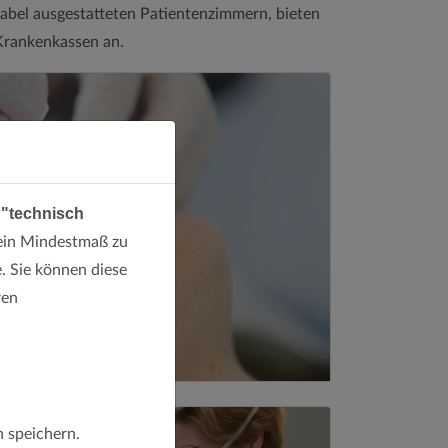
rtabel ausgestatteten Patientenzimmern, bieten
 Krankenkassen an.
 "technisch
ein Mindestmaß zu
. Sie können diese
ren
h speichern.